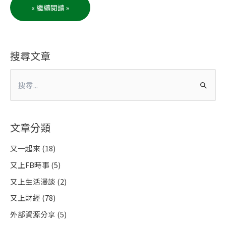
「一
« 繼續閱讀 »
起
起
床」
的
誠
信：
要
搜尋文章
雙
贏，
學
學
張
搜
忠
謀
尋
關
文章分類
鍵
字
又一起來
(18)
:
又上FB時事
(5)
又上生活漫談
(2)
又上財經
(78)
外部資源分享
(5)