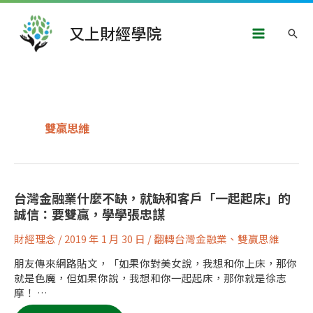
跳
Main
至
又上財經學院
搜
主
Menu
要
尋
內
容
雙贏思維
台
台灣金融業什麼不缺，就缺和客戶「一起起床」的
灣
誠信：要雙贏，學學張忠謀
金
融
業
財經理念
/
2019 年 1 月 30 日
/
翻轉台灣金融業
、
雙贏思維
什
麼
不
朋友傳來網路貼文，「如果你對美女說，我想和你上床，那你
缺，
就
就是色魔，但如果你說，我想和你一起起床，那你就是徐志
缺
摩！ …
和
客
戶