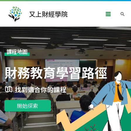
跳
Main
至
又上財經學院
搜
主
Menu
要
尋
內
容
課程地圖
財務教育學習路徑
找到適合你的課程
開始探索