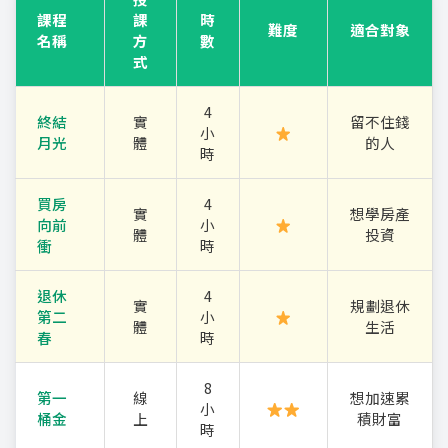
課程
課
時
難度
適合對象
名稱
方
數
式
4
終結
實
留不住錢
小
月光
體
的人
時
買房
4
實
想學房產
向前
小
體
投資
衝
時
退休
4
實
規劃退休
第二
小
體
生活
春
時
8
第一
線
想加速累
小
桶金
上
積財富
時