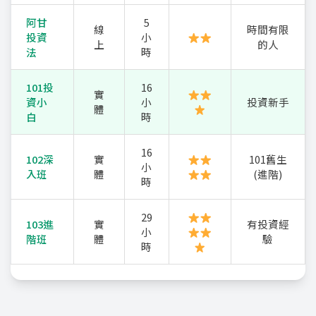
阿甘
5
線
時間有限
投資
小
上
的人
法
時
101投
16
實
資小
小
投資新手
體
白
時
16
102深
實
101舊生
小
入班
體
(進階)
時
29
103進
實
有投資經
小
階班
體
驗
時