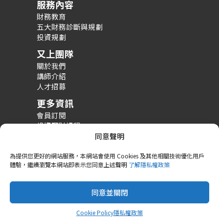
服務內容
財務教育
五大財務診斷與規劃
投資規劃
又上團隊
關於我們
講師介紹
人才招募
更多資訊
會員訂閱
投資理財課程
整體財務規劃課程
同意聲明
財務規劃案例分享
為提供您更好的網站服務，本網站會使用 Cookies 及其他相關技術優化用戶
體驗，繼續瀏覽本網站即表示您同意上述聲明
了解隱私權政策
同意並關閉
Copyright © 2026 又上財經學院
隱私政策
Cookie 政策
Cookie Policy
隱私權政策
Powered by 又上財經學院