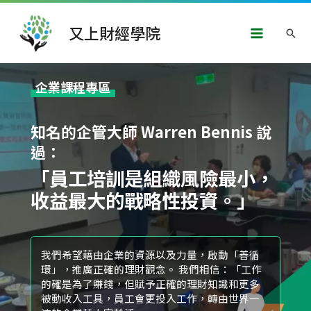
跳
Main
至
又上財經學院
搜
主
Menu
要
尋
內
容
企業課程專區
知名的企管大師 Warren Bennis 說
過：
「員工培訓是組織風險最小，
收益最大的戰略性投資。」
我們希望藉由企業的資源以及力量，啟動「善循
環」，推廣正確的理財觀念。 我們相信：「工作
的確是為了賺錢，但賦予正確的理財知識和更多
被動收入工具，員工會更投入工作，轉由世界一