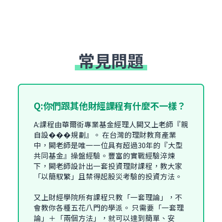
常見問題
Q:你們跟其他財經課程有什麼不一樣？
A:課程由華爾街專業基金經理人闕又上老師『親
自設���規劃』。 在台灣的理財教育產業
中，闕老師是唯一一位具有超過30年的『大型
共同基金』操盤經驗。豐富的實戰經驗淬煉
下，闕老師設計出一套投資理財課程，教大家
「以簡馭繁」且禁得起股災考驗的投資方法。
又上財經學院所有課程只教「一套理論」，不
會教你各種五花八門的學派。 只需要「一套理
論」＋「兩個方法」，就可以達到簡單、安