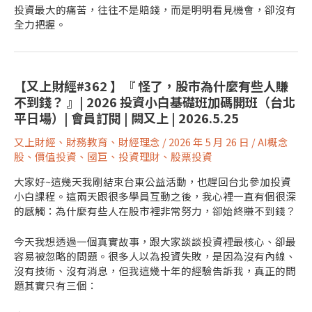
投資最大的痛苦，往往不是賠錢，而是明明看見機會，卻沒有
全力把握。
【又上財經#362 】『 怪了，股市為什麼有些人賺
不到錢？ 』| 2026 投資小白基礎班加碼開班（台北
平日場）| 會員訂閱 | 闕又上 | 2026.5.25
又上財經
、
財務教育
、
財經理念
/
2026 年 5 月 26 日
/
AI概念
股
、
價值投資
、
國巨
、
投資理財
、
股票投資
大家好~這幾天我剛結束台東公益活動，也趕回台北參加投資
小白課程。這兩天跟很多學員互動之後，我心裡一直有個很深
的感觸：為什麼有些人在股市裡非常努力，卻始終賺不到錢？
今天我想透過一個真實故事，跟大家談談投資裡最核心、卻最
容易被忽略的問題。很多人以為投資失敗，是因為沒有內線、
沒有技術、沒有消息，但我這幾十年的經驗告訴我，真正的問
題其實只有三個：