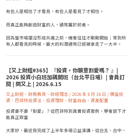
有些人是相信了才看見，有些人是看見了才相信。
而真正能夠創造財富的人，通常屬於前者。
因為當市場還沒形成共識之前，機會往往才剛剛開始；等到所
有人都看見的時候，最大的利潤通常已經被拿走了一大半。
【又上財經#365】『投資，你願意割愛嗎？ 』|
2026 投資小白班加碼開班（台北平日場）| 會員訂
閱 | 闕又上 | 2026.6.15
又上財經
、
財務教育
、
財經理念
/
2026 年 6 月 16 日
/
價值投
資
、
巴菲特投資法
、
投資理財
、
財富自由
、
資產配置
投資要不要「割愛」？從巴菲特到真實投資案例，學會放下才
能真正致富
大家好，最近我完成了上半年多場公益演講，從台北、台中、