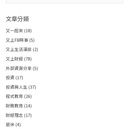
跑
尋
課
熱
關
銷
文章分類
破
鍵
四
千
字
|
又一起來
(18)
闕
又
:
又上FB時事
(5)
上
|
2025.8.4
又上生活漫談
(2)
又上財經
(78)
外部資源分享
(5)
投資
(17)
投資與人生
(37)
程式教育
(26)
財務教育
(14)
財經理念
(17)
退休
(4)