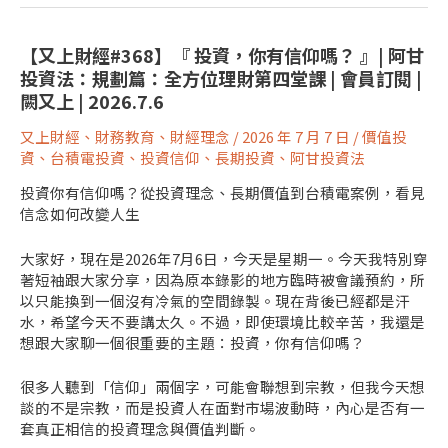
【又上財經#368】『 投資，你有信仰嗎？ 』| 阿甘
投資法：規劃篇：全方位理財第四堂課 | 會員訂閱 |
闕又上 | 2026.7.6
又上財經
、
財務教育
、
財經理念
/
2026 年 7 月 7 日
/
價值投
資
、
台積電投資
、
投資信仰
、
長期投資
、
阿甘投資法
投資你有信仰嗎？從投資理念、長期價值到台積電案例，看見
信念如何改變人生
大家好，現在是2026年7月6日，今天是星期一。今天我特別穿
著短袖跟大家分享，因為原本錄影的地方臨時被會議預約，所
以只能換到一個沒有冷氣的空間錄製。現在背後已經都是汗
水，希望今天不要講太久。不過，即使環境比較辛苦，我還是
想跟大家聊一個很重要的主題：投資，你有信仰嗎？
很多人聽到「信仰」兩個字，可能會聯想到宗教，但我今天想
談的不是宗教，而是投資人在面對市場波動時，內心是否有一
套真正相信的投資理念與價值判斷。