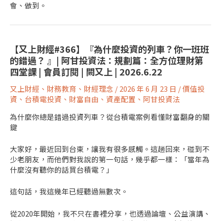
會、做到。
【又上財經#366】『為什麼投資的列車？你一班班
的錯過？ 』| 阿甘投資法：規劃篇：全方位理財第
四堂課 | 會員訂閱 | 闕又上 | 2026.6.22
又上財經
、
財務教育
、
財經理念
/
2026 年 6 月 23 日
/
價值投
資
、
台積電投資
、
財富自由
、
資產配置
、
阿甘投資法
為什麼你總是錯過投資列車？從台積電案例看懂財富翻身的關
鍵
大家好，最近回到台東，讓我有很多感觸。這趟回來，碰到不
少老朋友，而他們對我說的第一句話，幾乎都一樣：「當年為
什麼沒有聽你的話買台積電？」
這句話，我這幾年已經聽過無數次。
從2020年開始，我不只在書裡分享，也透過論壇、公益演講、