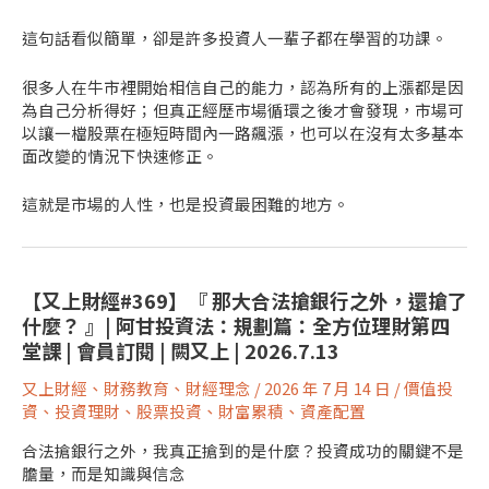
這句話看似簡單，卻是許多投資人一輩子都在學習的功課。
很多人在牛市裡開始相信自己的能力，認為所有的上漲都是因
為自己分析得好；但真正經歷市場循環之後才會發現，市場可
以讓一檔股票在極短時間內一路飆漲，也可以在沒有太多基本
面改變的情況下快速修正。
這就是市場的人性，也是投資最困難的地方。
【又上財經#369】『 那大合法搶銀行之外，還搶了
什麼？ 』| 阿甘投資法：規劃篇：全方位理財第四
堂課 | 會員訂閱 | 闕又上 | 2026.7.13
又上財經
、
財務教育
、
財經理念
/
2026 年 7 月 14 日
/
價值投
資
、
投資理財
、
股票投資
、
財富累積
、
資產配置
合法搶銀行之外，我真正搶到的是什麼？投資成功的關鍵不是
膽量，而是知識與信念