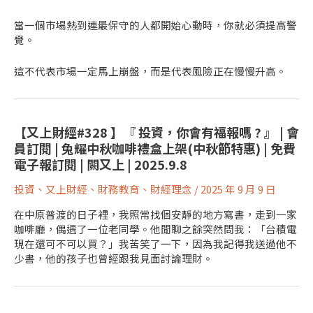
當一個市場熱到連最保守的人都開始心動時，你就必須提高警
覺。
這不代表市場一定馬上崩盤，而是代表風險正在慢慢升高。
【又上財經#328 】『 投資，你會有福報嗎 ? 』 | 會
員訂閱 | 兔耀中秋咖啡禮盒上架(中秋節特惠) | 免費
電子報訂閱 | 闕又上 | 2025.9.8
投資
、
又上財經
、
財務教育
、
財經理念
/
2025 年 9 月 9 日
在中原普渡的日子裡，我照常找個安靜的地方寫書，走到一家
咖啡廳，偶遇了一位老同學。他閒聊之餘突然問我：「台積電
現在還可不可以買？」我苦笑了一下，因為我記得我送過他不
少書，他的孩子也曾經跟我見面討論理財。