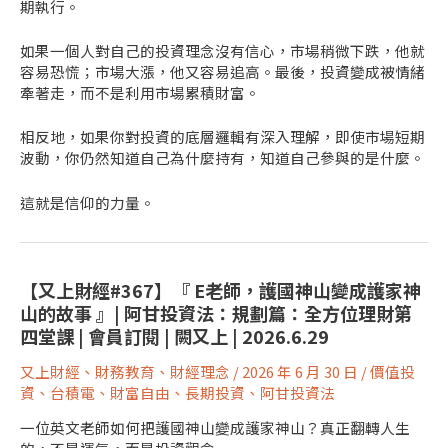
期執行。
如果一個人對自己的投資理念沒有信心，市場稍微下跌，他就
容易恐慌；市場大漲，他又容易追高。最後，投資變成被情緒
牽著走，而不是利用市場累積財富。
相反地，如果你對投資的底層邏輯有深入理解，即使市場短期
波動，你仍然知道自己為什麼持有，知道自己參與的是什麼。
這就是信仰的力量。
【又上財經#367】『 E老師，護國神山變成護家神
山的故事 』| 阿甘投資法：規劃篇：全方位理財第
四堂課 | 會員訂閱 | 闕又上 | 2026.6.29
又上財經
、
財務教育
、
財經理念
/
2026 年 6 月 30 日
/
價值投
資
、
台積電
、
財富自由
、
長期投資
、
阿甘投資法
一位英文老師如何把護國神山變成護家神山？真正翻轉人生