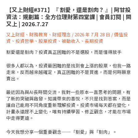
【又上財經#371】『 割愛，還是割肉？ 』| 阿甘投
資法：規劃篇：全方位理財第四堂課 | 會員訂閱 | 闕
又上 | 2026.7.27
又上財經
、
財務教育
、
財經理念
/
2026 年 7 月 28 日
/
價值投
資
、
投資哲學
、
股票投資
、
被動收入
、
長期投資
割愛還是割肉？投資真正困難的不是選股，而是懂得放手
很多人都以為，投資最困難的是找到會上漲的股票，但我一路
走來，反而越來越確定，真正困難的不是買進，而是何時願意
賣出。
最近因為與AI長時間交流，我對一些原本一直思考的問題，有
了新的突破與啟發。知識帶來的喜悅，不只是找到答案，而是
讓自己能用不同角度重新理解投資。投資市場每天都在變化，
計畫永遠趕不上變化，唯有持續學習、修正觀念，才能在市場
中走得更遠。
今天我想分享一個重要觀念──「割愛」與「割肉」。