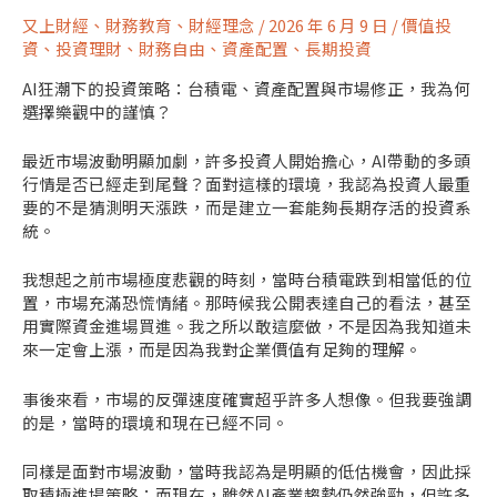
又上財經
、
財務教育
、
財經理念
/
2026 年 6 月 9 日
/
價值投
資
、
投資理財
、
財務自由
、
資產配置
、
長期投資
AI狂潮下的投資策略：台積電、資產配置與市場修正，我為何
選擇樂觀中的謹慎？
最近市場波動明顯加劇，許多投資人開始擔心，AI帶動的多頭
行情是否已經走到尾聲？面對這樣的環境，我認為投資人最重
要的不是猜測明天漲跌，而是建立一套能夠長期存活的投資系
統。
我想起之前市場極度悲觀的時刻，當時台積電跌到相當低的位
置，市場充滿恐慌情緒。那時候我公開表達自己的看法，甚至
用實際資金進場買進。我之所以敢這麼做，不是因為我知道未
來一定會上漲，而是因為我對企業價值有足夠的理解。
事後來看，市場的反彈速度確實超乎許多人想像。但我要強調
的是，當時的環境和現在已經不同。
同樣是面對市場波動，當時我認為是明顯的低估機會，因此採
取積極進場策略；而現在，雖然AI產業趨勢仍然強勁，但許多