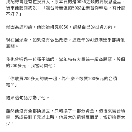
我記得曾經有位投資人，原本買的是0056之類的高股息產品。
後來他聽到我說：「讓台灣最強的50家企業替你幹活，有什麼
不好？」
就因為這句話，他開始研究0050，調整自己的投資方向。
現在回頭看，如果沒有做出改變，這幾年的AI浪潮幾乎都與他
無關。
我也曾遇過一位種子講師，當年持有大量統一超商股票，股價
約200多元。我當時問他：
「你敢買200多元的統一超，為什麼不敢買200多元的台積
電？」
結果這句話打動了他。
雖然他沒有全部換過去，只轉換了一部分資金，但後來當台積
電一路成長到千元以上時，他最大的遺憾反而是：當初換得太
少。