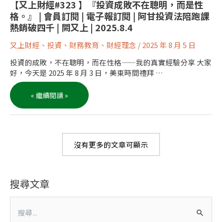
【又
【又上財經#323 】『投資成敗不在聰明，而是性
上
格。』 | 會員訂閱 | 電子報訂閱 | 阿甘投資法陪跑課
財
經
熱銷破四千 | 闕又上 | 2025.8.4
#323 】
『投
資
又上財經
、
投資
、
財務教育
、
財經理念
/
2025 年 8 月 5 日
成
敗
不
投資的成敗，不在聰明，而在性格——我的真實經驗分享 大家
在
聰
好，今天是 2025 年 8 月 3 日，美東時間禮拜 …
明，
而
是
« 繼續閱讀 »
性
格。』
|
會
員
訂
閱
|
沒有更多的文章可顯示
電
子
報
訂
閱
搜尋文章
|
阿
甘
投
資
搜
法
陪