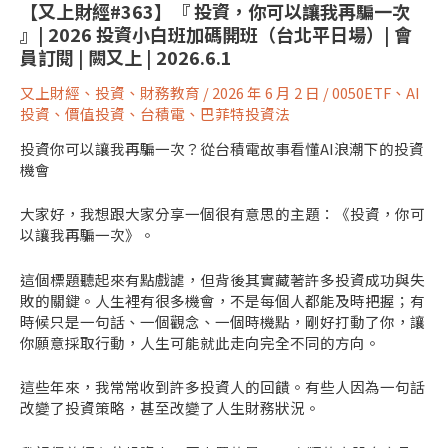
【又上財經#363】『 投資，你可以讓我再騙一次
』| 2026 投資小白班加碼開班（台北平日場）| 會
員訂閱 | 闕又上 | 2026.6.1
又上財經
、
投資
、
財務教育
/
2026 年 6 月 2 日
/
0050ETF
、
AI
投資
、
價值投資
、
台積電
、
巴菲特投資法
投資你可以讓我再騙一次？從台積電故事看懂AI浪潮下的投資
機會
大家好，我想跟大家分享一個很有意思的主題：《投資，你可
以讓我再騙一次》。
這個標題聽起來有點戲謔，但背後其實藏著許多投資成功與失
敗的關鍵。人生裡有很多機會，不是每個人都能及時把握；有
時候只是一句話、一個觀念、一個時機點，剛好打動了你，讓
你願意採取行動，人生可能就此走向完全不同的方向。
這些年來，我常常收到許多投資人的回饋。有些人因為一句話
改變了投資策略，甚至改變了人生財務狀況。