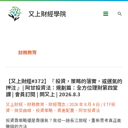
跳
Main
至
又上財經學院
搜
主
Menu
要
尋
內
容
財務教育
【又上財經#372】『 投資，策略的落實，或運氣的
押注 』| 阿甘投資法：規劃篇：全方位理財第四堂
課 | 會員訂閱 | 闕又上 | 2026.8.3
又上財經
、
財務教育
、
財經理念
/
2026 年 8 月 4 日
/
ETF投
資
、
微笑曲線
、
投資策略
、
資產配置
、
阿甘投資法
投資靠策略還是靠運氣？我從一趟長江旅程，重新思考真正能
賺錢的方法