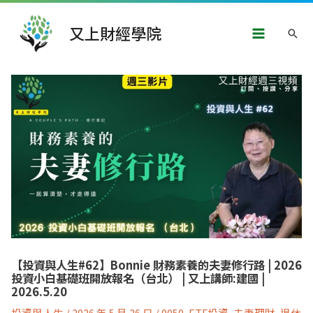
跳
Main
至
又上財經學院
搜
主
Menu
要
尋
內
文
容
章
導
覽
【投資與人生#62】Bonnie 財務素養的夫妻修行路 | 2026
投資小白基礎班開放報名（台北） | 又上講師:建國 |
2026.5.20
投資與人生
/
2026 年 5 月 26 日
/
0050
,
ETF投資
,
夫妻理財
,
退休