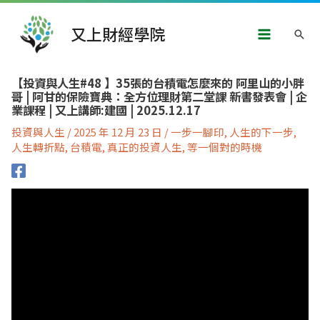
跳
Main
至
又上財經學院
搜
主
Menu
要
尋
內
文
容
【投資與人生#48 】35張的台積電怎麼來的 阿里山的小胖
章
哥 | 阿甘的保險寶典：全方位理財第二堂課 新書發表會 | 企
導
業課程 | 又上講師:建國 | 2025.12.17
覽
投資與人生
/
2025 年 12 月 23 日
/
一步一腳印
,
人生的下一步
,
人生轉折點
,
台積電
,
真正的投資人生
,
等一個對的時機