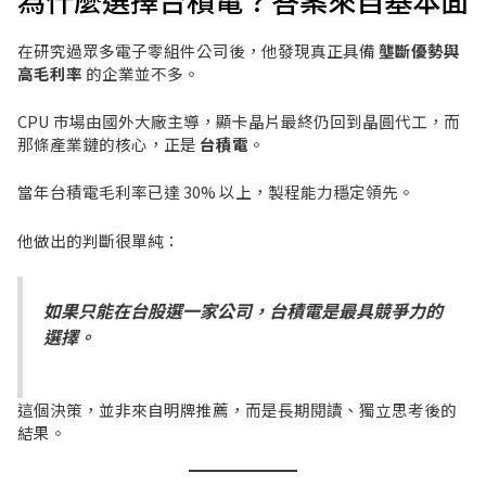
為什麼選擇台積電？答案來自基本面
在研究過眾多電子零組件公司後，他發現真正具備
壟斷優勢與
高毛利率
的企業並不多。
CPU 市場由國外大廠主導，顯卡晶片最終仍回到晶圓代工，而
那條產業鏈的核心，正是
台積電
。
當年台積電毛利率已達 30% 以上，製程能力穩定領先。
他做出的判斷很單純：
如果只能在台股選一家公司，台積電是最具競爭力的
選擇。
這個決策，並非來自明牌推薦，而是長期閱讀、獨立思考後的
結果。