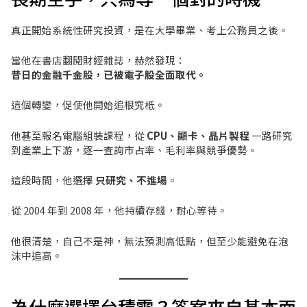
真正開始系統性研究投資，是在大學畢業、考上公務員之後。
當他在書店翻閱財經雜誌，赫然發現：
昔日的金融千金股，已被電子股全面取代。
這個轉變，促使他開始追根究柢。
他甚至報名電腦組裝課程，從
CPU、顯卡、晶片製程
一路研究
到產業上下游，逐一查詢市占率、毛利率與競爭優勢。
這段時間，他選擇
只研究、不進場
。
從 2004 年到 2008 年，他持續存錢，耐心等待。
他很清楚，自己不是神，無法預測高低點，但至少能避免在泡
沫中追高。