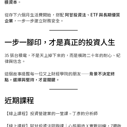
積資本
。
從存下六個月生活費開始，搭配
阿甘投資法、ETF 與長期優質
企業
，一步一步建立財務安全。
一步一腳印，才是真正的投資人生
35 張台積電，不是天上掉下來的，而是橫跨二十年的耐心、紀
律與信念。
這個故事提醒每一位又上財經學院的朋友——
背景不決定終
點，選擇與堅持，才是關鍵。
近期課程
【線上課程】投資營建業的一堂課 – 丁彥鈞分析師
【線上課程】阿甘投資法陪跑課｜心態鍛造 X 實戰訓練，7週啟