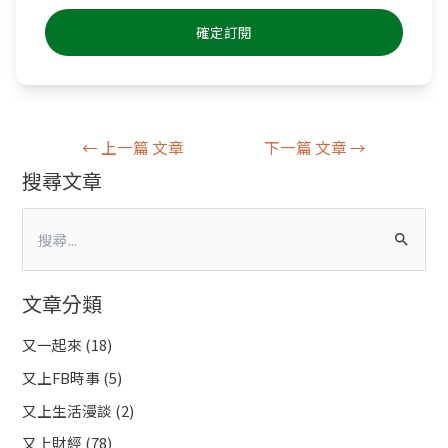
←
上一篇 文章
下一篇 文章
→
搜尋文章
搜
尋
文章分類
關
鍵
又一起來
(18)
字
又上FB時事
(5)
:
又上生活漫談
(2)
又上財經
(78)