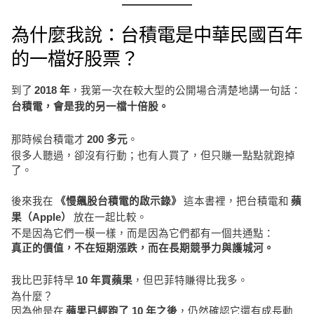
為什麼我說：台積電是中華民國百年
的一檔好股票？
到了
，我第一次在較大型的公開場合清楚地講一句話：
2018 年
台積電，會是我的另一檔十倍股。
那時候台積電才
。
200 多元
很多人聽過，卻沒有行動；也有人買了，但只賺一點點就跑掉
了。
後來我在
這本書裡，把台積電和
《慢飆股台積電的啟示錄》
蘋
放在一起比較。
果（Apple）
不是因為它們一模一樣，而是因為它們都有一個共通點：
真正的價值，不在短期漲跌，而在長期競爭力與護城河。
我比巴菲特早
，但巴菲特賺得比我多。
10 年買蘋果
為什麼？
因為他是在
，仍然確認它還有成長動
蘋果已經跑了 10 年之後