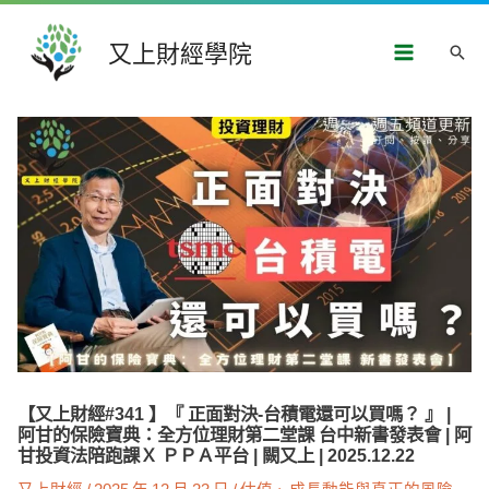
跳
Main
至
又上財經學院
搜
主
Menu
要
尋
內
文
容
章
導
覽
【又上財經#341 】『 正面對決-台積電還可以買嗎？ 』 |
阿甘的保險寶典：全方位理財第二堂課 台中新書發表會 | 阿
甘投資法陪跑課Ｘ ＰＰＡ平台 | 闕又上 | 2025.12.22
又上財經
/
2025 年 12 月 23 日
/
估值、成長動能與真正的風險
,