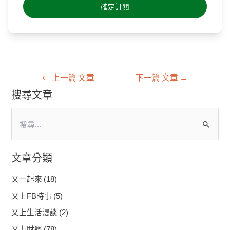
←
上一篇 文章
下一篇 文章
→
搜尋文章
搜
尋
文章分類
關
鍵
又一起來
(18)
字
又上FB時事
(5)
:
又上生活漫談
(2)
又上財經
(78)