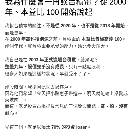
我為什麼會一再談台積電？從 2000
年、本益比 100 開始說起
我對台積電的關注，
，
不是從 2020 年、也不是從 2018 年開始
而是更早。
在
，台積電的
。
2000 年高科技泡沫之前
本益比曾經高達 100
那個年代，買台積電要承受的壓力，遠比今天還大。
我自己是在
，結果呢？
2003 年正式進場台積電
，只有一點點股利。
整整九年，股價幾乎沒有成長
很多人如果是這樣的狀況，早就受不了了。
那段時間，我還因此失去過客戶。
因為他們希望「今天把小豬崽子帶進來，明天就能端上桌變成
東坡肉」。
而這，就是投資市場裡最常見的三個致命問題：
貪、怕、沒有
。
耐心
光這三個，就足以淘汰
。
70% 的投資 loser