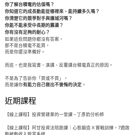
你了解台積電的估值嗎？
你知道它的成長動能從哪裡來、能持續多久嗎？
你清楚它的競爭對手與護城河嗎？
你能不能承受中長期的震盪？
你有沒有足夠的耐心？
如果這些問題你都沒有答案，
那不是台積電不能買，
而是你還沒準備好。
而這，也是我寫書、演講、反覆講台積電真正的原因。
不是為了告訴你「買或不買」，
而是讓你
。
有能力自己做出不後悔的決定
近期課程
【線上課程】投資營建業的一堂課 – 丁彥鈞分析師
【線上課程】阿甘投資法陪跑課｜心態鍛造 X 實戰訓練，7週啟
動被動收入致富系統