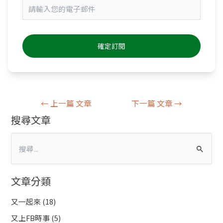
←
上一篇 文章
下一篇 文章
→
搜尋文章
搜
尋
文章分類
關
鍵
又一起來
(18)
字
又上FB時事
(5)
: