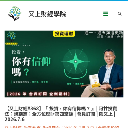
跳
Main
至
又上財經學院
搜
主
Menu
要
尋
內
文
容
章
導
覽
【又上財經#368】『 投資，你有信仰嗎？ 』| 阿甘投資
法：規劃篇：全方位理財第四堂課 | 會員訂閱 | 闕又上 |
2026.7.6
又上財經
,
財務教育
,
財經理念
/
2026 年 7 月 7 日
/
台積電投資
,