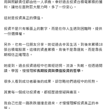
用與照顧責任都由他一人承擔。幸好過去投資台積電累積的獲
利，讓他在面對巨大壓力時，多了一份安心。
這就是投資真正的價值。
投資不是只有帳面上的數字，而是在你人生遇到困難時，提供
一份選擇權。
另外，也有一位朋友分享，她從過去辛苦生活，到後來累積18
張台積電股票。這樣的資產累積，背後不是靠運氣，而是靠長
期相信正確理念。
她提到，過去投資過程中也曾經迷惘、流淚、失眠，但透過閱
讀、學習，慢慢理解
長期投資與價值投資的哲學
。
很多人看到成功者最後的成果，卻忽略他們過程中的煎熬。
其實每一個成功投資者，都經歷過懷疑與痛苦。
我自己也是一路跌跌撞撞走過來，才慢慢理解投資真正的本
質。