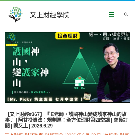
跳
Main
至
又上財經學院
搜
主
Menu
要
尋
內
文
容
章
導
覽
【又上財經#367】『 E老師，護國神山變成護家神山的故
事 』| 阿甘投資法：規劃篇：全方位理財第四堂課 | 會員訂
閱 | 闕又上 | 2026.6.29
又上財經
,
財務教育
,
財經理念
/
2026 年 6 月 30 日
/
台積電
,
財富