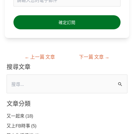
←
上一篇 文章
下一篇 文章
→
搜尋文章
搜
尋
文章分類
關
鍵
又一起來
(18)
字
又上FB時事
(5)
: