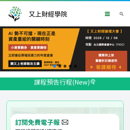
跳
Main
至
又上財經學院
搜
主
Menu
要
尋
內
容
課程預告行程(New)
訂閱免費電子報