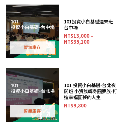
101投資小白基礎週末班-
台中場
NT$
13,000
–
NT$
35,100
暫無庫存
101 投資小白基礎-台北夜
間班 小資族轉身圓夢族-打
造幸福圓夢的人生
NT$
9,800
暫無庫存