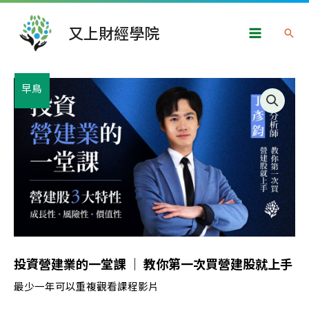
跳
Main
至
又上財經學院
搜
Menu
主
尋
要
內
原
目
投
早鳥
容
始
前
資
價
價
營
格：
格：
建
NT$9,888。
NT$4,588。
業
的
一
堂
課
｜
投資營建業的一堂課 ｜ 教你第一次買營建股就上手
教
你
最少一年可以重複觀看課程影片
第