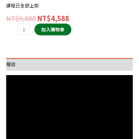
一
課程已全部上架
次
NT$
9,888
NT$
4,588
買
營
加入購物車
建
股
就
上
描述
手
數
量