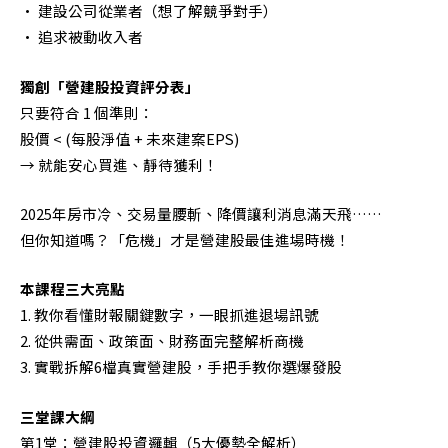
• 建設公司從業者（想了解競爭對手）
• 追求被動收入者
獨創「營建股投資評分表」
只要符合 1 個準則：
股價 < (每股淨值 + 未來建案EPS)
→ 就能安心買進、靜待獲利！
2025年房市冷、交易量腰斬、降價讓利消息滿天飛……
但你知道嗎？「危機」才是營建股最佳進場時機！
本課程三大亮點
1. 教你看懂財報關鍵數字，一眼抓進退場訊號
2. 從供需面、政策面、財務面完整解析商機
3. 實戰拆解6檔真實營建股，手把手教你選爆發股
三堂課大綱
第1堂：營建股投資邏輯（5大優勢全解析）