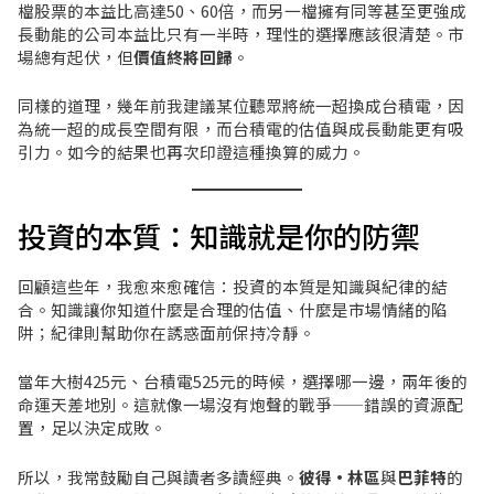
檔股票的本益比高達50、60倍，而另一檔擁有同等甚至更強成
長動能的公司本益比只有一半時，理性的選擇應該很清楚。市
場總有起伏，但
價值終將回歸
。
同樣的道理，幾年前我建議某位聽眾將統一超換成台積電，因
為統一超的成長空間有限，而台積電的估值與成長動能更有吸
引力。如今的結果也再次印證這種換算的威力。
投資的本質：知識就是你的防禦
回顧這些年，我愈來愈確信：投資的本質是知識與紀律的結
合。知識讓你知道什麼是合理的估值、什麼是市場情緒的陷
阱；紀律則幫助你在誘惑面前保持冷靜。
當年大樹425元、台積電525元的時候，選擇哪一邊，兩年後的
命運天差地別。這就像一場沒有炮聲的戰爭——錯誤的資源配
置，足以決定成敗。
所以，我常鼓勵自己與讀者多讀經典。
彼得·林區
與
巴菲特
的