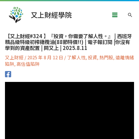
跳
Main
至
又上財經學院
搜
主
Menu
要
尋
內
文
容
【又上財經#324 】『投資，你需要了解人性。』 | 西班牙
章
精品級特級初榨橄欖油(88節特價!!) | 電子報訂閱 |你沒有
導
學到的資產配置 | 闕又上 | 2025.8.11
覽
又上財經
/
2025 年 8 月 12 日
/
了解人性
,
投資
,
熱門股
,
遠離情緒
陷阱
,
高估值陷阱