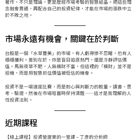
著作，不只是理論，更是歷經市場考驗的智慧結晶。把這些理
念融會貫通，再配合自己的投資紀律，才能在市場的漲跌中立
於不敗之地。
市場永遠有機會，關鍵在於判斷
台股是一個「水草豐美」的市場，有人虧得慘不忍睹，也有人
穩穩獲利。差別在於，你是盲目追逐熱門，還是冷靜評估價
值。馬無夜草不肥，人無橫財不富，但這裡的「橫財」並不是
投機，而是用智慧抓住價值被低估的機會。
投資不是一場速度比賽，而是耐心與判斷力的較量。讀書、思
考、驗證，然後在市場喧囂時保持清醒——這才是我理解的人
性投資法則。
近期課程
【線上課程】投資營建業的一堂課 – 丁彥鈞分析師