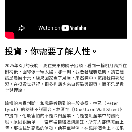
投資，你需要了解人性。
2025年8月的夜晚，我在美東的院子抬頭，看到一輪明月高掛在
樹梢後，圓得像一顆太陽。那一刻，我憑著
經驗法則
，猜它應
該是農曆十六，結果回家查了月曆，果然猜中。這讓我再次想
起，在投資世界裡，很多判斷也來自經驗與觀察，而不只是數
字與理論。
這樣的直覺判斷，和我最近聽到的一段彼得·林區（Peter
Lynch）的訪談不謀而合。林區在《One Up on Wall Street》
中提到，他最害怕的不是冷門產業，而是當紅產業中的熱門
股。原因很簡單——當市場情緒達到瘋狂，所有人都蜂擁而上
時，那往往是高點的信號。他甚至舉例，在雞尾酒會上，如果