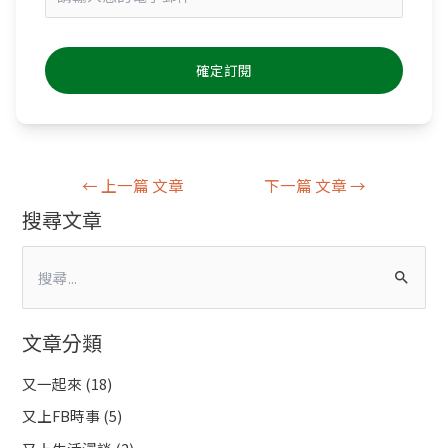
←
上一篇 文章
下一篇 文章
→
搜尋文章
搜
尋
文章分類
關
鍵
又一起來
(18)
字
又上FB時事
(5)
: