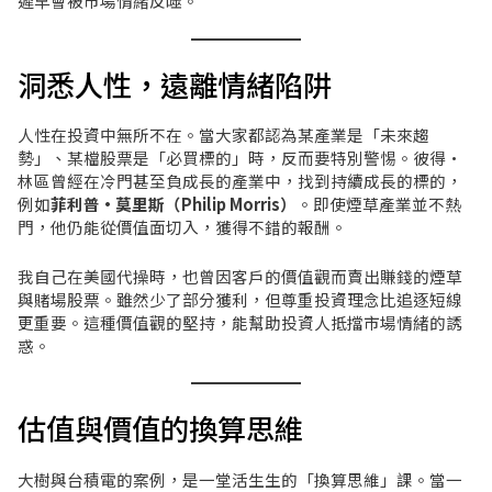
遲早會被市場情緒反噬。
洞悉人性，遠離情緒陷阱
人性在投資中無所不在。當大家都認為某產業是「未來趨
勢」、某檔股票是「必買標的」時，反而要特別警惕。彼得·
林區曾經在冷門甚至負成長的產業中，找到持續成長的標的，
例如
菲利普·莫里斯（Philip Morris）
。即使煙草產業並不熱
門，他仍能從價值面切入，獲得不錯的報酬。
我自己在美國代操時，也曾因客戶的價值觀而賣出賺錢的煙草
與賭場股票。雖然少了部分獲利，但尊重投資理念比追逐短線
更重要。這種價值觀的堅持，能幫助投資人抵擋市場情緒的誘
惑。
估值與價值的換算思維
大樹與台積電的案例，是一堂活生生的「換算思維」課。當一