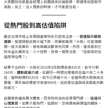
大家聽到他是基金經理人就圍過來討論股票，那通常就是股市
高點；反之，沒人理會的時候，才可能是谷底。
從熱門股到高估值陷阱
最近台灣市場上有兩個產業特別引起我注意——
營建股
與
藥妝
連鎖
。營建類股近期大幅下跌，而藥妝龍頭「大樹」在疫情期
間一度大放異彩，營收與展店數領先同業。然而，當我看到它
的本益比飆到五、六十倍時，我第一個想法是：「這麼高的估
值撐得住嗎？」
結果不出所料，大樹在2023年8月股價高達425元，如今只剩
160元，
腰斬超過六成
。反觀同一時間台積電的估值只有二十多
倍，當時股價約525元，如今已突破千元。若當時把大樹換成台
積電，兩年後的價差可高達900元，這就是估值與成長動能判斷
的威力。
這種案例讓我再次體會，巴菲特所說的投資兩門課——
估值
與
心理素質
。如果只看熱門、追題材，忽視價格與價值的關係，