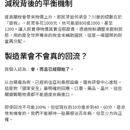
減稅背後的平衡機制
提高關稅會帶來物價上升，那民眾如何承受？川普的招數在於
「退稅」。民眾多花1000元，他可能退800或1000，甚至
1200。讓人民覺得物價其實沒那麼貴，透過稅制調整來壓制民
怨，用的是全世界賺來的稅金來補助國民，這是一場國際的財
富再分配。
製造業會不會真的回流？
我個人認為：
會，而且已經開始了。
以台積電為例，已經前往亞利桑那設廠，還有研發中心進駐。
這是對「國家安全」最明確的回應。口罩、藥品、晶片，這些
關鍵戰略物資都不能過度依賴進口。
即使回流不可能100%，但從現在的10分進步到40、60分，是非
常有機會的。我們不能期待一貼藥根治百年病，但至少方向正
確。