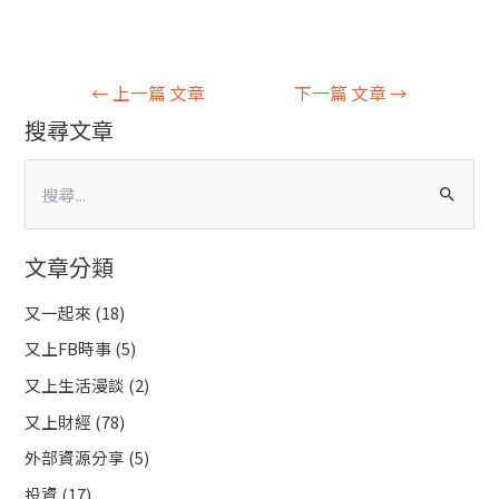
←
上一篇 文章
下一篇 文章
→
搜尋文章
搜
尋
文章分類
關
鍵
又一起來
(18)
字
又上FB時事
(5)
:
又上生活漫談
(2)
又上財經
(78)
外部資源分享
(5)
投資
(17)