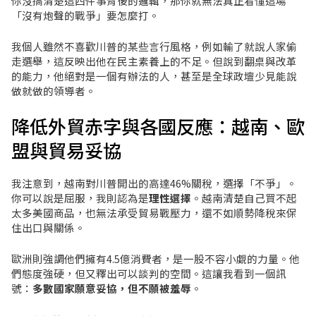
你沒搞清楚這四件事背後的邏輯，那你就無法真正看懂這場
「沒有炮聲的戰爭」要怎麼打。
我個人雖然不喜歡川普的某些言行風格，例如輸了就說人家偷
走選舉，這反映出他在民主素養上的不足。但說到翻桌與改革
的能力，他絕對是一個有辦法的人，甚至是全球政壇少見能說
做就做的領導者。
降低外貿赤字與各國反應：越南、歐
盟與貿易妥協
我注意到，越南對川普開出的高達46%關稅，選擇「不爭」。
你可以說是屈服，我則認為是
理性選擇
。越南清楚自己買不起
太多美國商品，也無法承受貿易戰壓力，還不如順勢降稅來保
住出口與關係。
歐洲則強調他們擁有4.5億消費者，是一股不容小覷的力量。他
們態度強硬，但又釋出可以談判的空間。這讓我看到一個訊
號：
多數國家願意妥協，但不願被羞辱
。