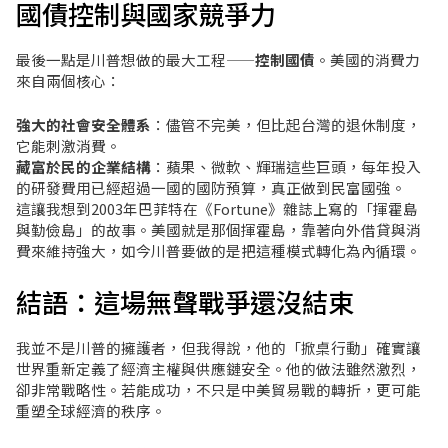
國債控制與國家競爭力
最後一點是川普想做的最大工程——
控制國債
。美國的消費力
來自兩個核心：
強大的社會安全體系
：儘管不完美，但比起台灣的退休制度，
它能刺激消費。
藏富於民的企業結構
：蘋果、微軟、輝瑞這些巨頭，每年投入
的研發費用已經超過一國的國防預算，真正做到民富國強。
這讓我想到2003年巴菲特在《Fortune》雜誌上寫的「揮霍島
與勤儉島」的故事。美國就是那個揮霍島，靠著向外借貸與消
費來維持強大，如今川普要做的是把這種模式轉化為內循環。
結語：這場無聲戰爭還沒結束
我並不是川普的擁護者，但我得說，他的「掀桌行動」確實讓
世界重新定義了經濟主權與供應鏈安全。他的做法雖然激烈，
卻非常戰略性。若能成功，不只是中美貿易戰的轉折，更可能
重塑全球經濟的秩序。