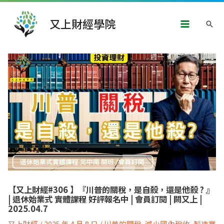
跳
Main
至
又上財經學院
搜
主
Menu
要
尋
內
文
容
章
導
覽
【又上財經#306 】『川普的關稅，是自殺，還是他殺 ? 』
| 退休始業式 實體課程 好評報名中 | 會員訂閱 | 闕又上 |
2025.04.7
又上財經
/
2025 年 4 月 8 日
/
川普的關稅
,
減少國內稅收
,
製造業