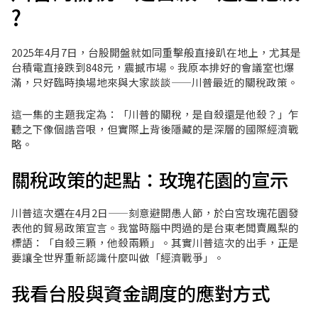
?
2025年4月7日，台股開盤就如同重擊般直接趴在地上，尤其是
台積電直接跌到848元，震撼市場。我原本排好的會議室也爆
滿，只好臨時換場地來與大家談談——川普最近的關稅政策。
這一集的主題我定為：「川普的關稅，是自殺還是他殺？」乍
聽之下像個諧音哏，但實際上背後隱藏的是深層的國際經濟戰
略。
關稅政策的起點：玫瑰花園的宣示
川普這次選在4月2日——刻意避開愚人節，於白宮玫瑰花園發
表他的貿易政策宣言。我當時腦中閃過的是台東老闆賣鳳梨的
標語：「自殺三顆，他殺兩顆」。其實川普這次的出手，正是
要讓全世界重新認識什麼叫做「經濟戰爭」。
我看台股與資金調度的應對方式