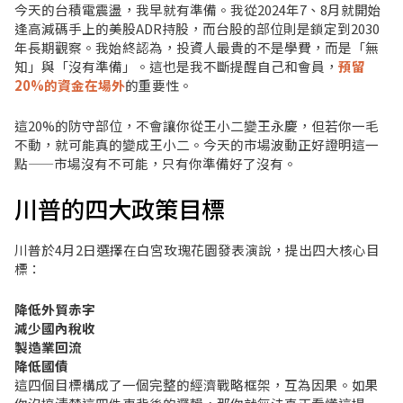
今天的台積電震盪，我早就有準備。我從2024年7、8月就開始
逢高減碼手上的美股ADR持股，而台股的部位則是鎖定到2030
年長期觀察。我始終認為，投資人最貴的不是學費，而是「無
知」與「沒有準備」。這也是我不斷提醒自己和會員，
預留
20%的資金在場外
的重要性。
這20%的防守部位，不會讓你從王小二變王永慶，但若你一毛
不動，就可能真的變成王小二。今天的市場波動正好證明這一
點——市場沒有不可能，只有你準備好了沒有。
川普的四大政策目標
川普於4月2日選擇在白宮玫瑰花園發表演說，提出四大核心目
標：
降低外貿赤字
減少國內稅收
製造業回流
降低國債
這四個目標構成了一個完整的經濟戰略框架，互為因果。如果