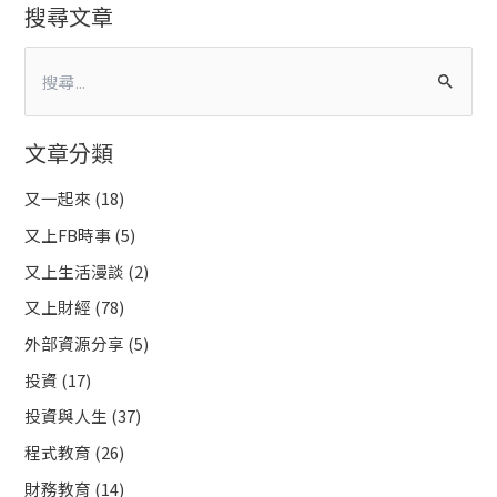
搜尋文章
搜
尋
文章分類
關
鍵
又一起來
(18)
字
又上FB時事
(5)
:
又上生活漫談
(2)
又上財經
(78)
外部資源分享
(5)
投資
(17)
投資與人生
(37)
程式教育
(26)
財務教育
(14)