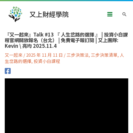
跳
Main
至
又上財經學院
搜
主
Menu
要
尋
內
文
容
『又一起來』Talk #13 『 人生岔路的選擇 』 | 投資小白課
章
程官網開放報名（台北） | 免費電子報訂閱 | 又上團隊:
導
Kevin \ 亮均 2025.11.4
覽
又一起來
/
2025 年 11 月 11 日
/
三步決策法
,
三步決策清單
,
人
生岔路的選擇
,
投資小白課程