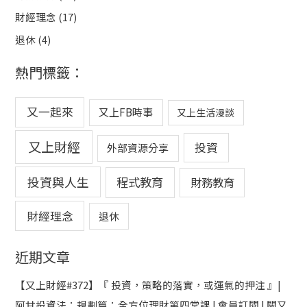
財經理念
(17)
退休
(4)
熱門標籤：
又一起來
又上FB時事
又上生活漫談
又上財經
投資
外部資源分享
投資與人生
程式教育
財務教育
財經理念
退休
近期文章
【又上財經#372】『 投資，策略的落實，或運氣的押注 』|
阿甘投資法：規劃篇：全方位理財第四堂課 | 會員訂閱 | 闕又