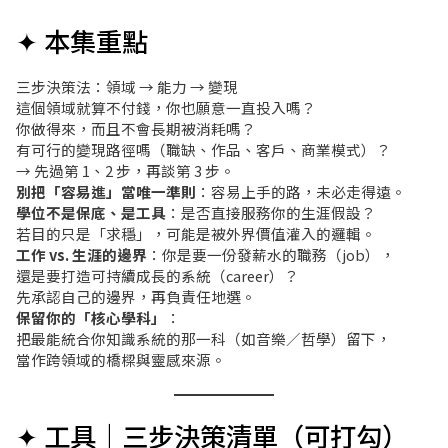
✦ 本集重點
三步決策法：領域 → 能力 → 變現
這個領域就算不付錢，你也願意一直投入嗎？
你做得來，而且不會長期被消耗嗎？
有可行的變現路徑嗎（職缺、作品、客戶、商業模式）？
→ 先過第 1、2 步，再談第 3 步。
別把「容易進」當唯一準則
：容易上手的路，未必走得遠。
學位不是保底、是工具
：是否直接服務你的生涯假設？
若目的只是「求穩」，可能是被外界價值灌入的邏輯。
工作 vs. 生涯的邊界
：你是要一份發薪水的職務（job），
還是要打造可持續成長的系統（career）？
先承認自己的邊界，再負責任地選。
保留你的「核心學科」
：
把最能統合你知識系統的那一科（如音樂／哲學）留下，
當作跨領域的橋樑與靈感來源。
✦ 工具｜三步決策清單（可打勾）