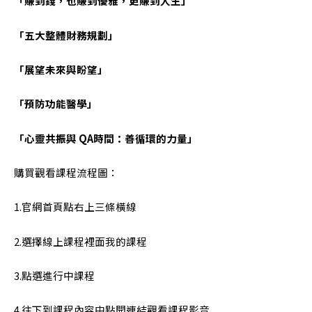
「賺到錢，也賺到優雅，更賺到人生」
「五大整體財務規劃」
「展望未來與盼望」
「預防功能醫學」
「心靈共振與 QA時間：善循環的力量」
購買觀看課程流程圖：
1.官網首頁點右上三條橫線
2.選擇線上課程裡面我的課程
3.點選進行中課程
4.往下到課程內容中點開連結觀看課程影音