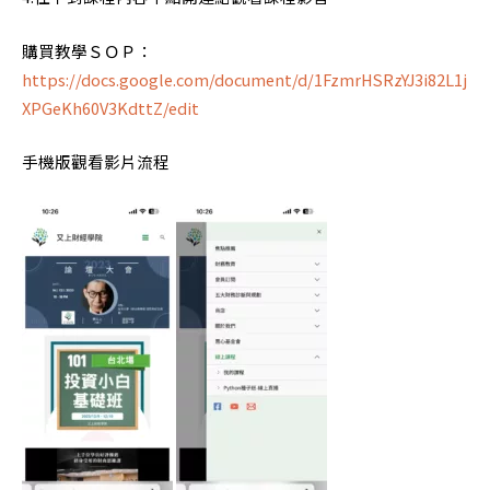
購買教學ＳＯＰ：
https://docs.google.com/document/d/1FzmrHSRzYJ3i82L1j
XPGeKh60V3KdttZ/edit
手機版觀看影片流程