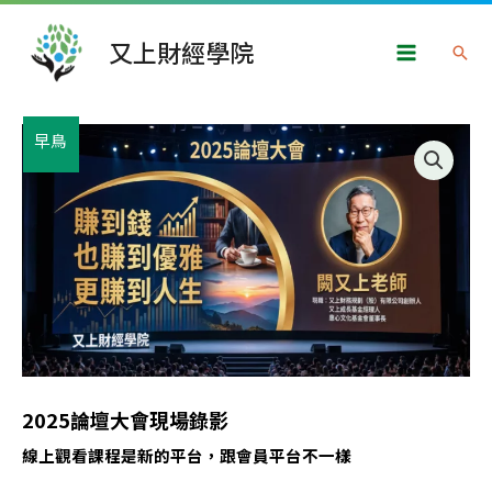
跳
Main
至
又上財經學院
搜
Menu
主
尋
要
內
原
目
2025
早鳥
容
始
前
論
價
價
壇
格：
格：
大
NT$15,000。
NT$8,800。
會
現
場
錄
影
數
2025論壇大會現場錄影
量
線上觀看課程是新的平台，跟會員平台不一樣