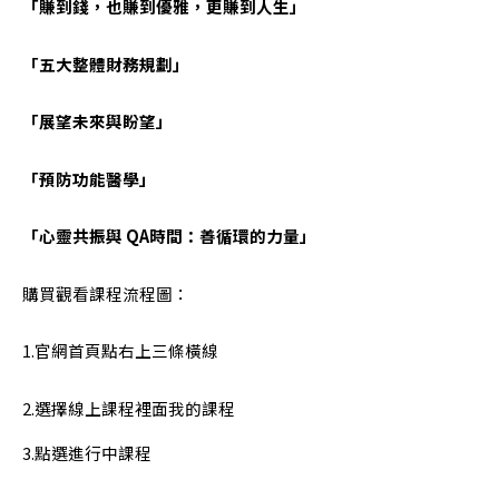
「賺到錢，也賺到優雅，更賺到人生」
「五大整體財務規劃」
「展望未來與盼望」
「預防功能醫學」
「心靈共振與 QA時間：善循環的力量」
購買觀看課程流程圖：
1.官網首頁點右上三條橫線
2.選擇線上課程裡面我的課程
3.點選進行中課程