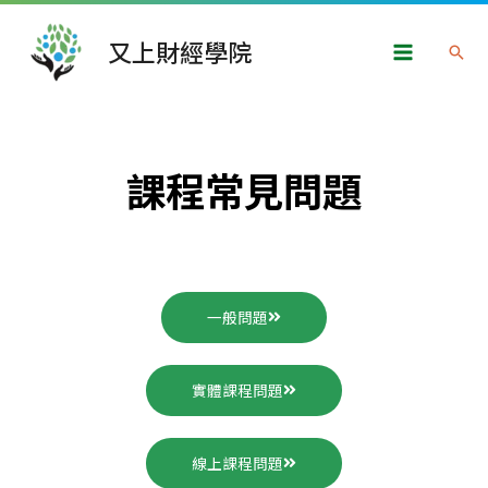
跳
Main
至
又上財經學院
搜
Menu
主
尋
要
內
容
課程常見問題
一般問題
實體課程問題
線上課程問題