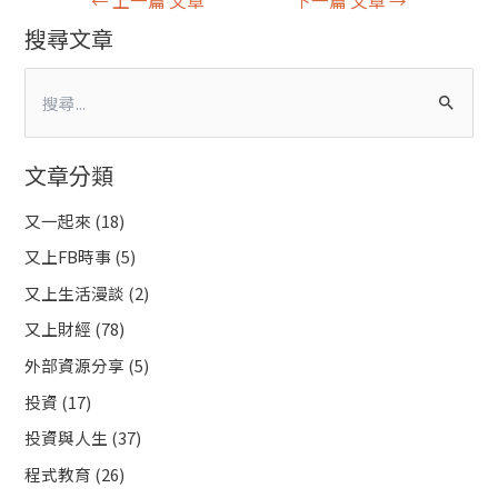
←
上一篇 文章
下一篇 文章
→
搜尋文章
搜
尋
文章分類
關
鍵
又一起來
(18)
字
又上FB時事
(5)
:
又上生活漫談
(2)
又上財經
(78)
外部資源分享
(5)
投資
(17)
投資與人生
(37)
程式教育
(26)