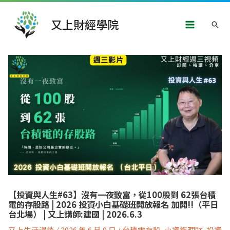
跳
Main
至
又上財經學院
搜
主
Menu
要
尋
內
文
容
章
導
覽
【投資與人生#63】沒有一夜致富，從100股到 62張台積
電的存股路 | 2026 投資小白基礎班開放報名 加開!!（平日
台北場） | 又上講師:建國 | 2026.6.3
又上生活漫談
/
2026 年 6 月 9 日
/
台積電存股
,
小資族理財
,
投資