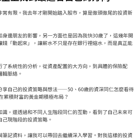
非常有限。我去年才剛開始踏入股市，算是徹頭徹尾的投資新
和身邊朋友的影響，另一方面也是因為我快30歲了，這幾年開
讓錢「動起來」，讓薪水不只是存在銀行裡縮水，而是真正能
行了系統性的分析，從資產配置的大方向，到具體的保險配
邏輯脈絡。
享自己的投資策略與想法——50、60歲的資深同仁怎麼看待
何在累積財富的黃金期積極布局？
知識，還透過和不同人生階段同仁的互動，看到了自己未來可
自己現階段的投資策略。
與筆記資料，讓我可以帶回去繼續深入學習。對我這樣的投資