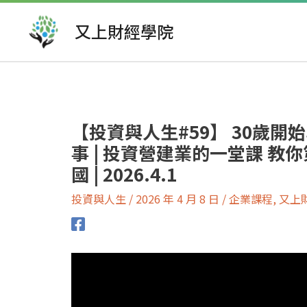
跳
至
又上財經學院
主
要
文
內
章
容
導
覽
【投資與人生#59】 30歲
事 | 投資營建業的一堂課 教
國 | 2026.4.1
投資與人生
/
2026 年 4 月 8 日
/
企業課程
,
又上