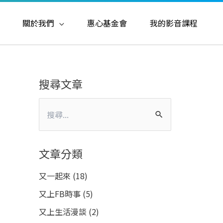
關於我們
惠心基金會
我的影音課程
搜尋文章
搜
尋
關
文章分類
鍵
又一起來
(18)
字
又上FB時事
(5)
:
又上生活漫談
(2)