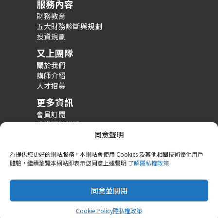
服務內容
財務教育
五大財務診斷與規劃
投資規劃
又上團隊
關於我們
講師介紹
人才招募
更多資訊
會員訂閱
投資理財課程
整體財務規劃課程
同意聲明
財務規劃案例分享
為提供您更好的網站服務，本網站會使用 Cookies 及其他相關技術優化用戶
體驗，繼續瀏覽本網站即表示您同意上述聲明
了解隱私權政策
同意並關閉
Copyright © 2026 又上財經學院
隱私政策
Cookie 政策
Cookie Policy
隱私權政策
Powered by 又上財經學院