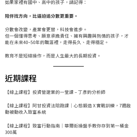
如果家裡有國中、高中的孩子，請記得：
陪伴找方向，比逼迫追分數更重要。
分數會改變，產業會更替，科技會進步。
但一個懂得思考、願意承擔責任、擁有興趣與熱情的孩子，才
能在未來40~50年的職涯裡，走得長久、走得穩定。
教育不是短線操作，而是人生最大的長期投資。
近期課程
【線上課程】投資營建業的一堂課 – 丁彥鈞分析師
【線上課程】阿甘投資法陪跑課｜心態鍛造 X 實戰訓練，7週啟
動被動收入致富系統
【線上課程】致富行動指南｜華爾街操盤手教你存到第一桶金
300萬