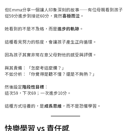
但Emma分享一個讓人印象深刻的故事——有位母親看到孩子
從59分進步到接近60分，竟然
喜極而泣
。
她看到的不是不及格，而是
進步的軌跡
。
這種看見努力的態度，會讓孩子產生正向循環。
因為孩子其實非常在意父母對他的感受與評價。
與其責備：「怎麼考這麼爛？」
不如分析：「你覺得是聽不懂？還是不夠熟？」
然後設定
階段性目標
：
這次59，下次69；一次進步10分。
這種方式培養的，是
成長思維
，而不是恐懼學習。
快樂學習 vs 責任感