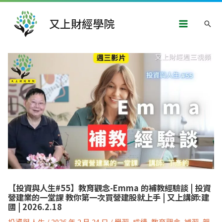
跳
Main
至
又上財經學院
搜
主
Menu
要
尋
內
文
容
章
導
覽
【投資與人生#55】教育觀念-Emma 的補教經驗談 | 投資
營建業的一堂課 教你第一次買營建股就上手 | 又上講師:建
國 | 2026.2.18
投資與人生
/
2026 年 2 月 24 日
/
學習
,
成績
,
教育觀念
,
補習
,
親