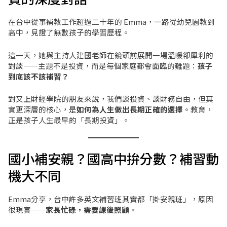
在台中從事補教工作超過二十年的 Emma，一路從幼兒園教到
高中，見證了無數孩子的學習歷程。
這一天，她與主持人建國老師在鏡頭前展開一場溫暖卻犀利的
對談——主題不是投資，而是每個家庭都會面臨的難題：
孩子
到底該不該補習？
對又上財經學院的朋友來說，我們談投資、談財務自由，但其
實更深層的核心，是
如何為人生做出長期正確的選擇
。教育，
正是孩子人生最早的「長期投資」。
國小補安親？國高中拚分數？補習動
機大不同
Emma分享，台中許多英文補習班其實都「掛安親班」，原因
很現實——
家長忙碌，需要課後照顧
。