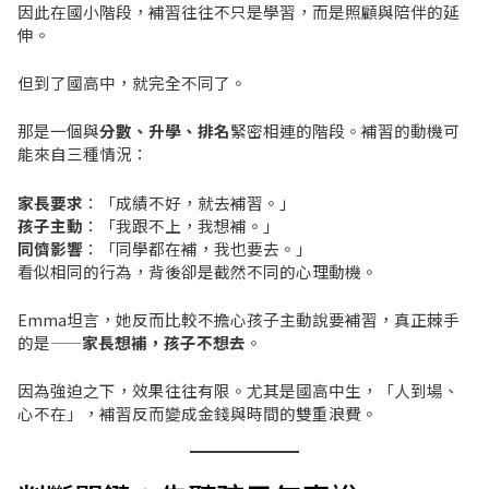
因此在國小階段，補習往往不只是學習，而是照顧與陪伴的延
伸。
但到了國高中，就完全不同了。
那是一個與
分數、升學、排名
緊密相連的階段。補習的動機可
能來自三種情況：
家長要求
：「成績不好，就去補習。」
孩子主動
：「我跟不上，我想補。」
同儕影響
：「同學都在補，我也要去。」
看似相同的行為，背後卻是截然不同的心理動機。
Emma坦言，她反而比較不擔心孩子主動說要補習，真正棘手
的是——
家長想補，孩子不想去
。
因為強迫之下，效果往往有限。尤其是國高中生，「人到場、
心不在」，補習反而變成金錢與時間的雙重浪費。