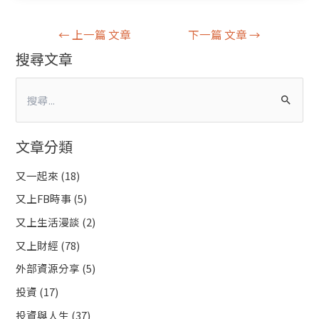
←
上一篇 文章
下一篇 文章
→
搜尋文章
搜
尋
文章分類
關
鍵
又一起來
(18)
字
又上FB時事
(5)
:
又上生活漫談
(2)
又上財經
(78)
外部資源分享
(5)
投資
(17)
投資與人生
(37)