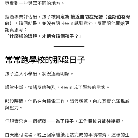
察覺到一些與眾不同的地方。
經過專業評估後，孩子被判定為
接近自閉症光譜（亞斯伯格傾
向）
，這個結果，並沒有讓 Kevin 感到意外，反而讓他開始更
認真思考：
「什麼樣的環境，才適合這個孩子？」
常常跑學校的那段日子
孩子進入小學後，狀況逐漸明顯。
課堂中斷、情緒反應強烈，Kevin 成了學校的常客。
那段時間，他仍在台積電工作，請假頻繁，內心其實充滿尷尬
與壓力。
但現實只有一個選擇——
為了孩子，工作順位只能往後擺
。
白天應付職場，晚上回家繼續把該完成的事情補齊，這樣的生