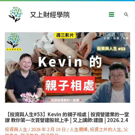
跳
Main
至
又上財經學院
搜
主
Menu
要
尋
內
文
容
章
導
覽
【投資與人生#53】Kevin 的親子相處 | 投資營建業的一堂
課 教你第一次買營建股就上手 | 又上講師:建國 | 2026.2.4
投資與人生
/
2026 年 2 月 10 日
/
人生選擇
,
投資之外的人生
,
父