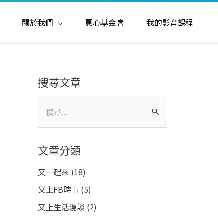
關於我們
惠心基金會
我的影音課程
搜尋文章
搜
尋
關
文章分類
鍵
又一起來
(18)
字
又上FB時事
(5)
:
又上生活漫談
(2)