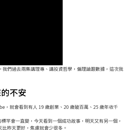
素」。我們過去兩集講理專、講投資哲學，偏理論跟數據，這次我
來的不安
Tube，就會看到有人 19 歲創業、20 歲破百萬、25 歲年收千
外在的標竿會一直變，今天看到一個成功故事，明天又有另一個，
天比昨天更好，焦慮就會少很多。