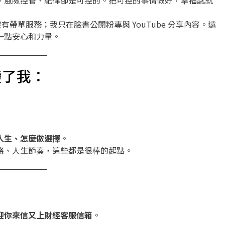
、風險控管、紀律卻是可控的。把可控的事情做好，幸福感就
沒有帶單服務；我只在臉書公開粉專與 YouTube 分享內容。遠
一點安心和力量。
變了我：
人生、怎麼做選擇
。
路、人生節奏，這些都是很棒的起點。
迎你來信又上財經客服信箱
。