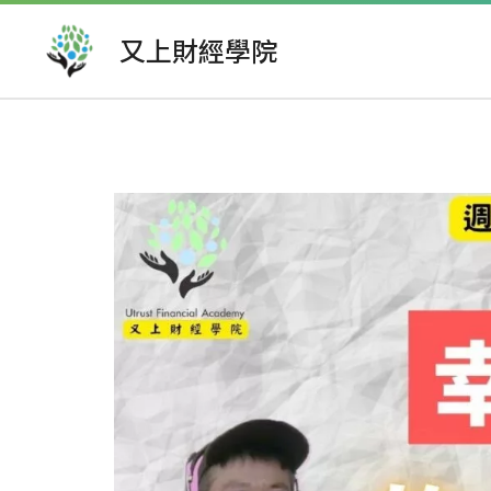
跳
至
又上財經學院
主
要
文
內
章
容
導
覽