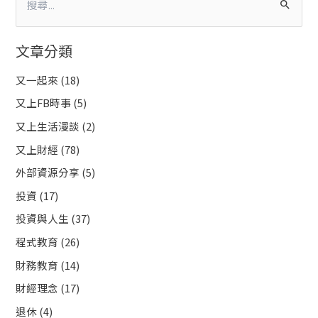
搜
尋
文章分類
關
鍵
又一起來
(18)
字
又上FB時事
(5)
:
又上生活漫談
(2)
又上財經
(78)
外部資源分享
(5)
投資
(17)
投資與人生
(37)
程式教育
(26)
財務教育
(14)
財經理念
(17)
退休
(4)