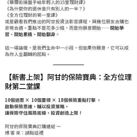
《華爾街操盤手給年輕人的15堂理財課》
《為什麼你的退休金只有別人的一半？》
《全方位理財的第一堂課》
或是觀看我們推出的阿甘投資法影音課程，與幾位朋友合購也
非常合適。重點不是花多少錢，而是你願意開始——
開始學
習、開始累積、開始翻身
。
這一場論壇，是我們生命中一小段，但如果你願意，它可以成
為你人生翻轉的起點。
【新書上架】阿甘的保險寶典：全方位理
財第二堂課
10個迷思 × 10個要領 × 18個保險重點打擊 ，
啟動保險思維，輔以投資策略，
讓保險守住風險底線，投資創造上限！
阿甘的保險寶典訂購連結 ～
博 客 來：
請點這裡