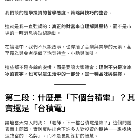
我們談的是
學投資的哲學態度、策略與技巧的整合
。
這就是我一直強調的：
真正的財富來自理解與堅持
，而不是市
場的一時消息與短線躁動。
在論壇中，我們不只談故事，也穿插了音樂與美學的元素，甚
至還為與會者準備了泡菜禮盒、小點與咖啡。
這些都不是多餘的安排，而是要讓大家體會：
理財不只是冷冰
冰的數字，也可以是生活中的一部分，是一種品味與選擇
。
第二段：什麼是「下個台積電」？其
實還是「台積電」
論壇當天有人問我：「老師，下一檔台積電是誰？」這個問題
表面上簡單，實則反映出台下許多人對投資的期待——想找快
速致富的「名牌」，而不是長期深耕的智慧。