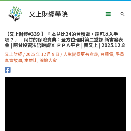
跳
Main
至
又上財經學院
搜
主
Menu
要
尋
內
文
容
【又上財經#339 】『 本益比24的台積電，還可以入手
章
嗎？ 』 | 阿甘的保險寶典：全方位理財第二堂課 新書發表
導
會 | 阿甘投資法陪跑課Ｘ ＰＰＡ平台 | 闕又上 | 2025.12.8
覽
又上財經
/
2025 年 12 月 9 日
/
人生變得更有意義
,
台積電
,
學員
真實故事
,
本益比
,
論壇大會