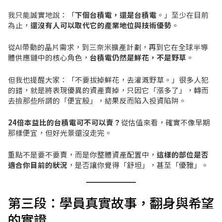
我只能誠實地說：「
下個台積電，還是台積電
。」至少在目前
為止，
還沒有人可以取代它的產業地位與技術優勢
。
從AI帶動的晶片需求，到三奈米擴產計劃，再到它在全球半導
體供應鏈中的核心角色，
台積電仍然是鮮花，不是野草
。
但我也提醒大家：「不要拔掉鮮花，去灌溉野草。」很多人犯
的錯，就是將表現優異的資產賣掉，只因它「漲多了」，轉而
去撿那些所謂的「便宜股」，結果反而陷入投資陷阱。
24倍本益比的台積電可不可以賣？
從估值來看，確實不像早期
那樣便宜，但好光景還沒走完。
重點不是要不要賣，而是你整體資產配置中，
這樣的部位是否
適合你目前的狀況
，是否讓你覺得「舒坦」，甚至「優雅」。
第三段：學員真實故事，翻身與希望
的實證