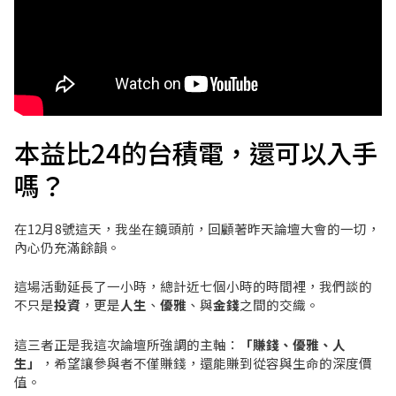
本益比24的台積電，還可以入手
嗎？
在12月8號這天，我坐在鏡頭前，回顧著昨天論壇大會的一切，
內心仍充滿餘韻。
這場活動延長了一小時，總計近七個小時的時間裡，我們談的
不只是
投資
，更是
人生
、
優雅
、與
金錢
之間的交織。
這三者正是我這次論壇所強調的主軸：
「賺錢、優雅、人
生」
，希望讓參與者不僅賺錢，還能賺到從容與生命的深度價
值。