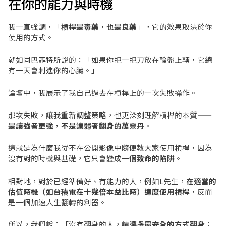
在你的能力與時機
我一直強調，「
槓桿是毒藥，也是良藥
」，它的效果取決於你
使用的方式。
就如同巴菲特所說的：「如果你把一把刀放在輪盤上轉，它總
有一天會刺進你的心臟。」
論壇中，我展示了我自己過去在槓桿上的一次失敗操作。
那次失敗，讓我重新調整策略，也更深刻理解槓桿的本質——
是讓強者更強，不是讓弱者翻身的萬靈丹
。
這就是為什麼我從不在公開影像中隨便教大家使用槓桿，因為
沒有對的時機與基礎，它只會變成
一個致命的陷阱
。
相對地，對於已經準備好、有能力的人，例如L先生，
在適當的
估值時機（如台積電在十幾倍本益比時）適度使用槓桿
，反而
是一個加速人生翻轉的利器。
所以，我們說：「沒有翻身的人，請選擇
最安全的方式翻身
；