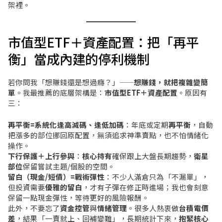
架裡。
市值型ETF＋資產配置：把「再平
衡」當成內建的停利機制
若你問我「想賺錢還是想過癮？」——
想賺錢，就把複雜變簡
單
。我最推薦的底層架構是：
市值型ETF＋資產配置
。原因有
三：
再平衡=系統化逢高減碼、逢低加碼
：年底或定期
再平衡
，自動
把漲多的部位挪回原配置，無須追求神準賣點，也不怕情緒化
操作。
下行保護＋上行參與
：
核心持有
確保跟上大盤長期趨勢，
衛星
部位
保留嘗試主題/個股的空間。
留白（現金/短債）=戰術彈性
：不少人滿倉只為「不漏單」，
但投資需要
優雅的留白
，才有子彈在修正時進場；我也會刻意
保留一點現金彈性，等待更好的風險報酬。
此外，不要忘了
資金控管
與
情緒管理
。很多人熱衷做
台積電價
差
，結果「一賣就上、回補變難」，長期統計下來，
抱緊核心