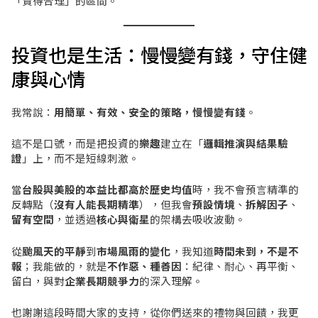
「貴得合理」的區間。
投資也是生活：慢慢變有錢，守住健
康與心情
我常說：
用簡單、有效、安全的策略，慢慢變有錢
。
這不是口號，而是把投資的
樂趣
建立在「
邏輯推演與結果驗
證
」上，而不是短線刺激。
當
台股與美股的本益比都高於歷史均值
時，我不會預言精準的
反轉點（
沒有人能長期精準
），但我會
預設情境
、
拆解因子
、
留有空間
，並透過
核心與衛星
的架構去吸收波動。
從
颱風天的平靜
到
市場風雨的變化
，我知道
時間未到，不是不
報
；我能做的，就是
不作惡、種善因
：紀律、耐心、再平衡、
留白，與對
企業長期競爭力
的深入理解。
也謝謝這段時間大家的支持，從你們送來的禮物與回饋，我更