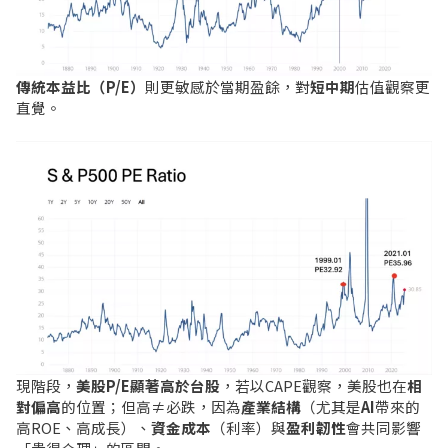
傳統本益比（P/E）
則更敏感於當期盈餘，對
短中期
估值觀察更
直覺。
現階段，
美股P/E顯著高於台股
，若以CAPE觀察，美股也在
相
對偏高
的位置；但高≠必跌，因為
產業結構
（尤其是
AI
帶來的
高ROE、高成長）、
資金成本
（利率）與
盈利韌性
會共同影響