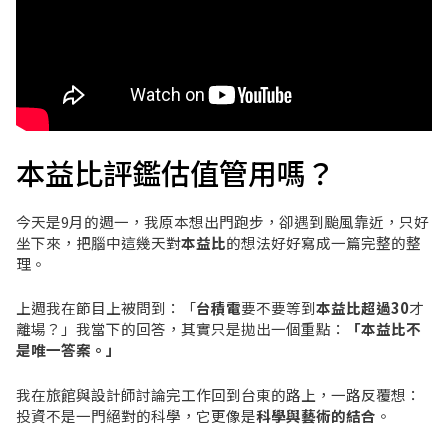
本益比評鑑估值管用嗎？
今天是9月的週一，我原本想出門跑步，卻遇到颱風靠近，只好
坐下來，把腦中這幾天對
本益比
的想法好好寫成一篇完整的整
理。
上週我在節目上被問到：「
台積電
要不要等到
本益比超過30
才
離場？」我當下的回答，其實只是拋出一個重點：
「本益比不
是唯一答案。」
我在旅館與設計師討論完工作回到台東的路上，一路反覆想：
投資不是一門絕對的科學，它更像是
科學與藝術的結合
。