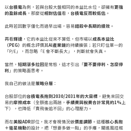
以
台積電
為例，若與台股大盤相同的本益比水位，卻擁有
更強
的盈餘成長
，那麼從
相對估值
看，
台積電反而較低估
。
此時若因數字僵化而過早出場，容易
錯殺中長期的績效
。
再看
輝達
，它的本益比從來不算低，但市場以
成長本益比
（PEG）
的概念評價其
AI產業鏈
的持續擴張；若只盯住單一的
「P/E」，而忽略「E 會不斷長大」，判斷就會失真。
當然，
短期漲多拉回
是常態，這才引出「
要不要停利、怎麼停
利
」的策略面思考。
我自己的做法是
策略分層
：
台股部位的
台積電長抱到2030/2031年的大目標
，避免來回交
易的
摩擦成本
（全額進出兩趟，
手續費與稅費合計常見約1%
上
下），也降低「賣飛後追不回」的心理壓力。
而在
美股ADR
部位，我才會視情況做
價差調節
。這種
核心長抱
＋衛星機動
的設計，把「想要多做一點」的手癢，關進風控框