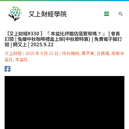
跳
Main
至
又上財經學院
搜
主
Menu
要
尋
內
文
容
【又上財經#330 】『 本益比評鑑估值管用嗎？ 』 | 會員
章
訂閱 | 兔耀中秋咖啡禮盒上架(中秋節特惠) | 免費電子報訂
導
閱 | 闕又上 | 2025.9.22
覽
又上財經
/
2025 年 9 月 23 日
/
停利機制
,
再平衡
,
台積電
,
席勒本
益比
,
本益比