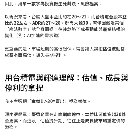
因此，
用單一數字為投資做生死判決，風險極高
。
以現況來看，台股大盤本益比約在
20～21
，而
台積電台股本益
比約22左右
、
ADR約27～28
，都
尚未達30
；若僅因觸及某個
「魔法數字」就全身而退，往往忽略了
成長動能
與
產業結構
的
變化（例：AI加速的需求鏈）。
更重要的是，市場短期的高低起伏，常會讓人誤把
估值波動
當
成
基本面惡化
，錯失長期複利。
用台積電與輝達理解：估值、成長與
停利的拿捏
我不主張把「
本益比>30=賣出
」視為鐵律。
理由很簡單：
優秀企業在走向巔峰途中，本益比可能穿越30甚
至更高
，而這段「估值提升期」往往正是
成長被市場重定價
的
過程。