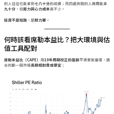
的人往往也能拿到
七八十分
的成績；而四處奔跑的人偶爾能拿
九十分
，但
壓力與心力成本
高不少。
投資不是短跑
，是
耐力賽
。
何時該看席勒本益比？把大環境與估
值工具配對
席勒本益比（CAPE）
用
10年周期校正的盈餘
平滑景氣循環，適
合判斷一個市場
長期相對貴或便宜
；