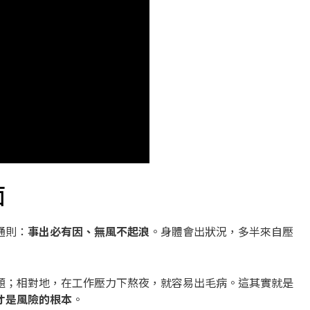
面
通則：
事出必有因、無風不起浪
。身體會出狀況，多半來自壓
題；相對地，在工作壓力下熬夜，就容易出毛病。這其實就是
才是風險的根本
。