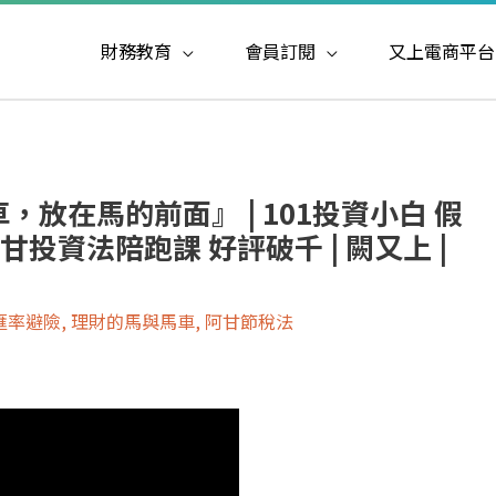
財務教育
會員訂閱
又上電商平台
，放在馬的前面』 | 101投資小白 假
 阿甘投資法陪跑課 好評破千 | 闕又上 |
匯率避險
,
理財的馬與馬車
,
阿甘節稅法