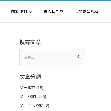
關於我們
惠心基金會
我的影音課程
搜尋文章
搜
尋
關
文章分類
鍵
又一起來
(18)
字
又上FB時事
(5)
:
又上生活漫談
(2)