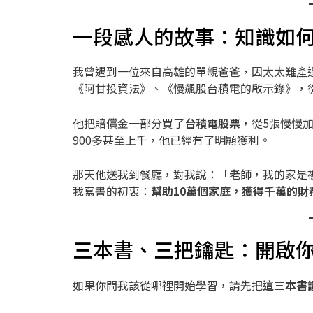
一段感人的故事：知識如
我曾遇到一位來自高雄的單親爸爸，因太太難產
《阿甘投資法》、《慢飆股台積電的啟示錄》，
他把賠償金一部分買了
台積電股票
，從5張慢慢加
900多甚至上千，他已經有了明顯獲利。
那天他送我到餐廳，對我說：「老師，我的家是
我寫書的初衷：
幫助10萬個家庭，獲得千萬的財
三本書、三把鑰匙：開啟
如果你問我該從哪裡開始學習，請先把
這三本書