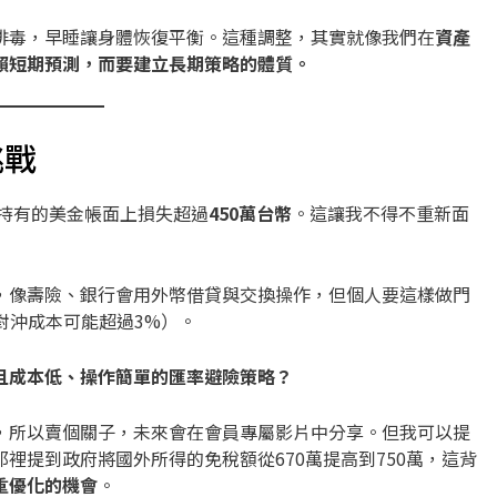
排毒，早睡讓身體恢復平衡。這種調整，其實就像我們在
資產
賴短期預測，而要建立長期策略的體質。
挑戰
我持有的美金帳面上損失超過
450萬台幣
。這讓我不得不重新面
，像壽險、銀行會用外幣借貸與交換操作，但個人要這樣做門
，對沖成本可能超過3%）。
且成本低、操作簡單的匯率避險策略？
，所以賣個關子，未來會在會員專屬影片中分享。但我可以提
那裡提到政府將國外所得的免稅額從670萬提高到750萬，這背
重優化的機會
。