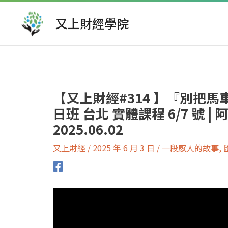
跳
至
又上財經學院
主
要
文
內
章
容
導
覽
【又上財經#314 】『別把馬車
日班 台北 實體課程 6/7 號 |
2025.06.02
又上財經
/
2025 年 6 月 3 日
/
一段感人的故事
,