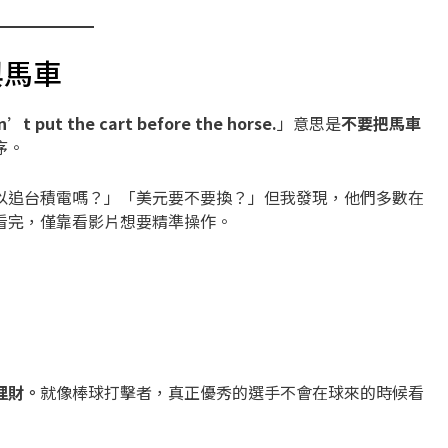
與馬車
n’t put the cart before the horse.
」意思是
不要把馬車
序。
以追台積電嗎？」「美元要不要換？」但我發現，他們多數在
看完，僅靠看影片想要精準操作。
理財。
就像棒球打擊者，真正優秀的選手不會在球來的時候看