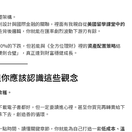
礎架構。
制設計與國際金融的關聯，裡面有我親自從
美國留學課堂中的
些背後邏輯，你就能在匯率劇烈波動下游刃有餘。
0%的下跌，但若能與《全方位理財》裡的
資產配置策略
結
雙劍合璧」，真正達到財富穩健成長。
但你應該認識這些觀念
收穫。
下載電子書都好，但一定要讀進心裡。甚至你買完再轉賣給下
承下去，創造善的循環。
一點時間、讀懂關鍵章節，你就能為自己打造一套
低成本、溫