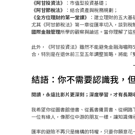
《阿甘投資法》
：市值型投資基礎；
《阿甘節稅法》
：結合資產與稅務規劃；
《全方位理財的第一堂課》
：建立理財的五大基
尤其《阿甘節稅法》第一章從匯率切入，談到稅
國際金融管理
所學的觀察與論述。當你理解了這
此外，《阿甘投資法》雖然不能避免金融海嘯時5
合，特別是在退休前三至五年調整策略，將能「
結語：你不需要認識我，
閱讀，永遠比影片更深刻；深度學習，才有長期
我希望你從圖書館借書、從舊書攤買書、從網路
一位有緣人，像那位中游的朋友一樣，讓知識傳
匯率的避險不再只是機構的特權，只要你願意花