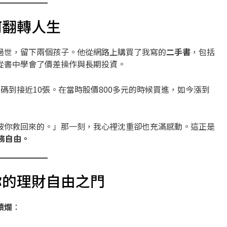
何翻轉人生
過世，留下兩個孩子。他從網路上購買了我寫的
二手書
，包括
從書中學會了價差操作與長期投資。
碼到接近10張。在當時股價800多元的時候買進，如今漲到
被你救回來的。」那一刻，我心裡沈重卻也充滿感動。這正是
務自由。
你的理財自由之門
讀爛
：