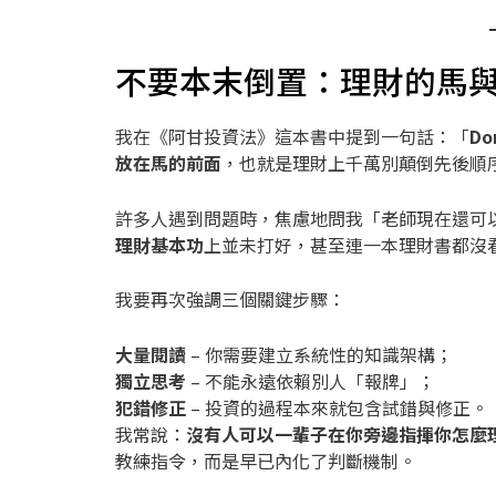
不要本末倒置：理財的馬
我在《阿甘投資法》這本書中提到一句話：「
Do
放在馬的前面
，也就是理財上千萬別顛倒先後順
許多人遇到問題時，焦慮地問我「老師現在還可
理財基本功
上並未打好，甚至連一本理財書都沒
我要再次強調三個關鍵步驟：
大量閱讀
– 你需要建立系統性的知識架構；
獨立思考
– 不能永遠依賴別人「報牌」；
犯錯修正
– 投資的過程本來就包含試錯與修正。
我常說：
沒有人可以一輩子在你旁邊指揮你怎麼
教練指令，而是早已內化了判斷機制。