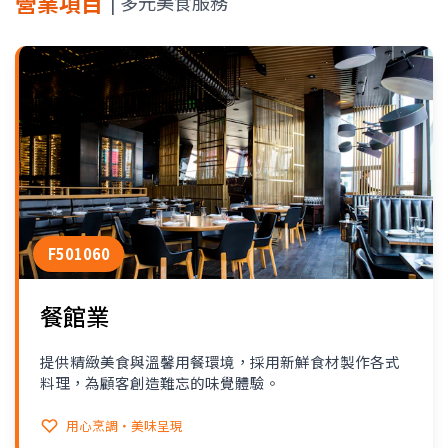
營業項目
| 多元美食服務
F501060
餐館業
提供精緻美食與溫馨用餐環境，採用新鮮食材製作各式
料理，為顧客創造難忘的味覺體驗。
用心烹調・美味呈現