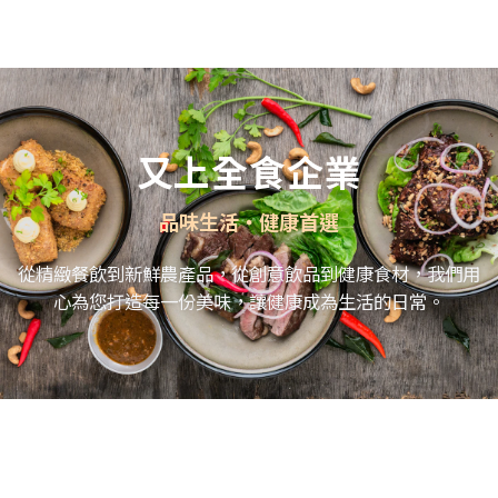
跳
至
主
要
內
容
又上全食企業
品味生活・健康首選
從精緻餐飲到新鮮農產品，從創意飲品到健康食材，我們用
心為您打造每一份美味，讓健康成為生活的日常。