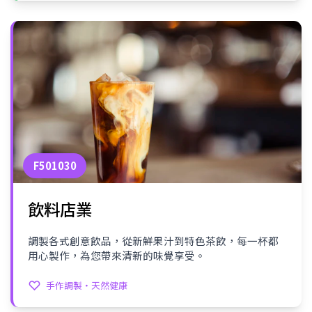
F501030
飲料店業
調製各式創意飲品，從新鮮果汁到特色茶飲，每一杯都
用心製作，為您帶來清新的味覺享受。
手作調製・天然健康