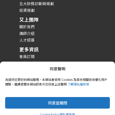
五大財務診斷與規劃
投資規劃
又上團隊
關於我們
講師介紹
人才招募
更多資訊
會員訂閱
投資理財課程
同意聲明
整體財務規劃課程
財務規劃案例分享
為提供您更好的網站服務，本網站會使用 Cookies 及其他相關技術優化用戶
體驗，繼續瀏覽本網站即表示您同意上述聲明
了解隱私權政策
同意並關閉
Copyright © 2026 又上財經學院
隱私政策
Cookie 政策
Powered by 又上財經學院
Cookie Policy
隱私權政策